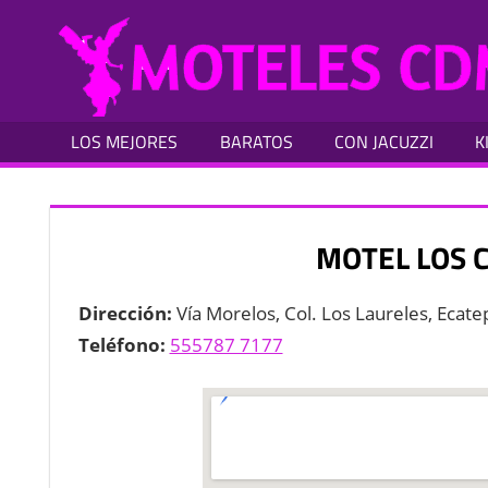
Skip
Moteles
to
en
content
Ciudad
de
Mexico
LOS MEJORES
BARATOS
CON JACUZZI
K
DF
MOTEL LOS 
Dirección:
Vía Morelos, Col. Los Laureles, Ecat
Teléfono:
555787 7177