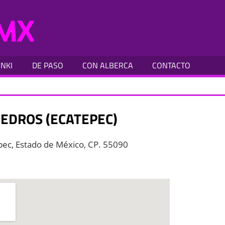
MOTELES
CDMX
INKI
DE PASO
CON ALBERCA
CONTACTO
CEDROS (ECATEPEC)
epec, Estado de México, CP. 55090