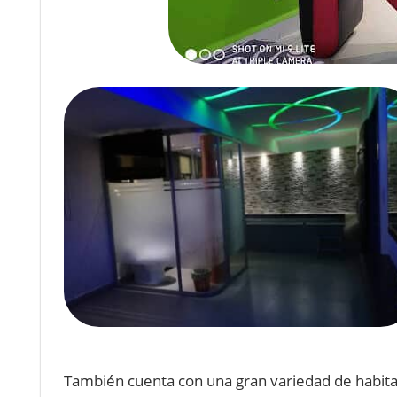
T
amb
i
én
cu
enta
con
un
a
gran
varied
ad
de
habit
a