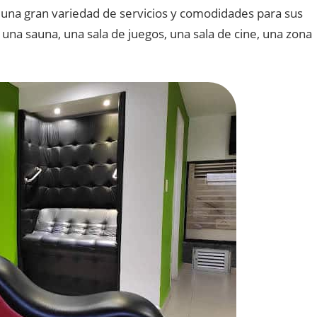
un
a
gran
varied
ad
de
servic
ios
y
com
od
id
ades
para
sus
un
a
sa
una
,
un
a
sal
a
de
j
ue
g
os
,
un
a
sal
a
de
c
ine
,
un
a
z
ona