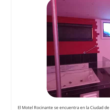
El
Mot
el
Roc
in
ante
se
enc
u
ent
ra
en
la
Ci
ud
ad
de