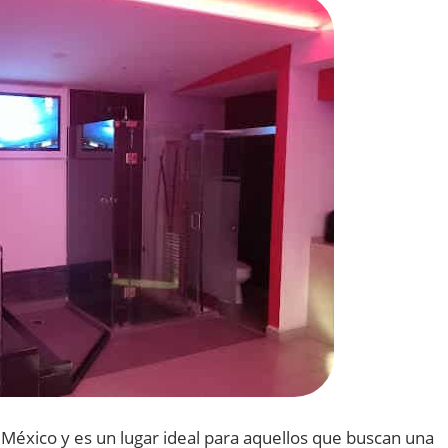
Mé
x
ico
y
es
un
l
ugar
ideal
para
aqu
ell
os
que
bus
can
un
a