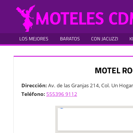
Skip
Moteles
to
en
content
Ciudad
de
Mexico
LOS MEJORES
BARATOS
CON JACUZZI
K
DF
MOTEL RO
Dirección:
Av. de las Granjas 214, Col. Un Hog
Teléfono:
555396 9112