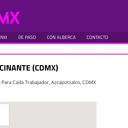
MOTELES
CDMX
INKI
DE PASO
CON ALBERCA
CONTACTO
CINANTE (CDMX)
ar Para Cada Trabajador, Azcapotzalco, CDMX