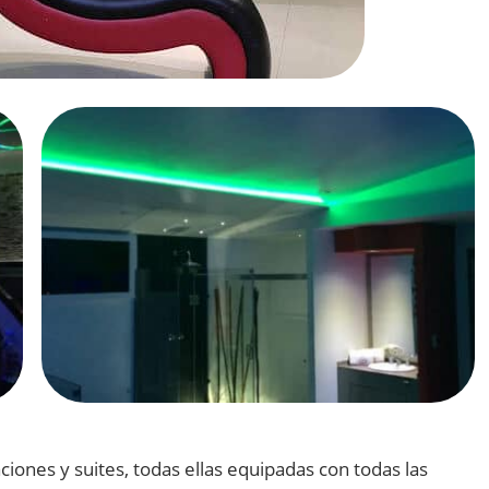
cion
es
y
suites
,
to
d
as
ell
as
equip
adas
con
to
d
as
las