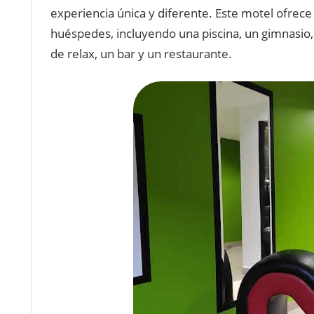
experien
cia
ú
n
ica
y
d
if
erent
e
.
E
ste
motel
of
re
ce
h
u
é
sp
edes
,
incl
uy
endo
un
a
p
isc
ina
,
un
g
im
nas
io
,
de
relax
,
un
bar
y
un
restaurant
e
.